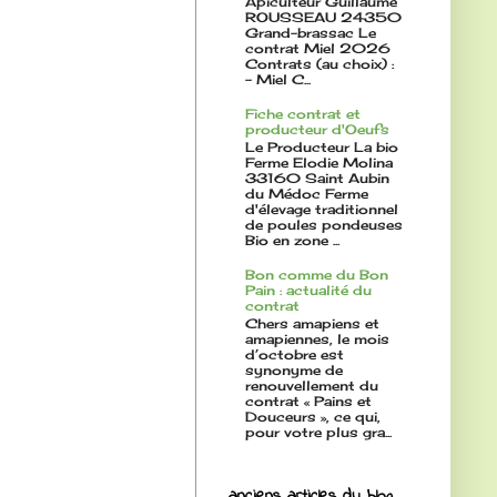
Apiculteur Guillaume
ROUSSEAU 24350
Grand-brassac Le
contrat Miel 2026
Contrats (au choix) :
- Miel C...
Fiche contrat et
producteur d'Oeufs
Le Producteur La bio
Ferme Elodie Molina
33160 Saint Aubin
du Médoc Ferme
d'élevage traditionnel
de poules pondeuses
Bio en zone ...
Bon comme du Bon
Pain : actualité du
contrat
Chers amapiens et
amapiennes, le mois
d’octobre est
synonyme de
renouvellement du
contrat « Pains et
Douceurs », ce qui,
pour votre plus gra...
anciens articles du blog