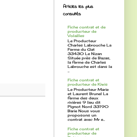
Articles les plus
consultés
Fiche contrat et de
producteur de
Volailles
Le Producteur
Charles Labrouche La
Ferme du Gat
33430 Le Nizan
Située près de Bazas,
la ferme de Charles
Labrouche est dans la
...
Fiche contrat et
producteur de Kiwis
Le Producteur Marie
et Laurent Brunel La
ferme des deux
rivières 9 lieu dit
Pignot Nord 33190
Barie Nous vous
proposons un
contrat avec Mr e...
Fiche contrat et
producteur de