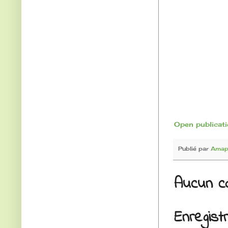
Open publicat
Publié par
Amap-
Aucun c
Enregis