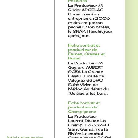
Poissons
Le Producteur M
Olivier ARGELAS
Olivier crée son
entreprise en 2006
et devient patron
pêcheur. Son bateau,
le SNAP, franchit jour
après jour...
Fiche contrat et
producteur de
Farines, Graines et
Huiles
Le Producteur M
Gaylord AUBERT
SCEA La Grande
Canau 11 route de
Valeyrac 33590
Saint Vivien de
Médoc Au début du
18e siècle, les bord...
Fiche contrat et
producteur de
Champignons
Le Producteur
Laurent Disson Lo
Champi Bio 33240
Saint Germain de la
Rivière Le contrat
Champignons 2026
Article plus ancien