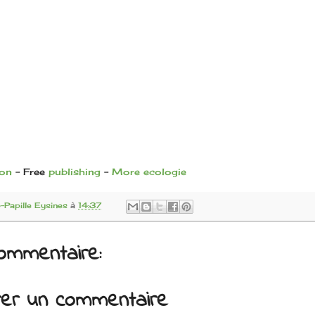
ion
- Free
publishing
-
More ecologie
Papille Eysines
à
14:37
ommentaire:
trer un commentaire