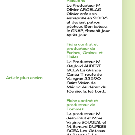
Poissons
Le Producteur M
Olivier ARGELAS
Olivier crée son
entreprise en 2006
et devient patron
pêcheur. Son bateau,
le SNAP, franchit jour
après jour...
Fiche contrat et
producteur de
Farines, Graines et
Huiles
Le Producteur M
Gaylord AUBERT
SCEA La Grande
Canau 11 route de
Article plus ancien
Valeyrac 33590
Saint Vivien de
Médoc Au début du
18e siècle, les bord...
Fiche contrat et
producteur de
Pommes
Le producteur M.
Jean-Paul et Mme
Virginie BOUGES, et
M. Bernard DUPEBE
SCEA Les Côteaux
de Boutau 1, Le