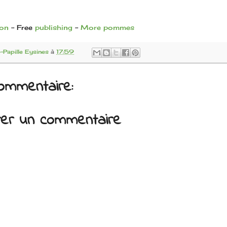
ion
- Free
publishing
-
More pommes
Papille Eysines
à
17:59
ommentaire:
trer un commentaire