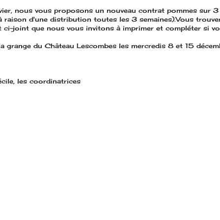
anvier, nous vous proposons un nouveau contrat pommes sur 3
(à raison d'une distribution toutes les 3 semaines).Vous trouver
t ci-joint que nous vous invitons à imprimer et compléter si vo
 la grange du Château Lescombes les mercredis 8 et 15 décem
cile, les coordinatrices