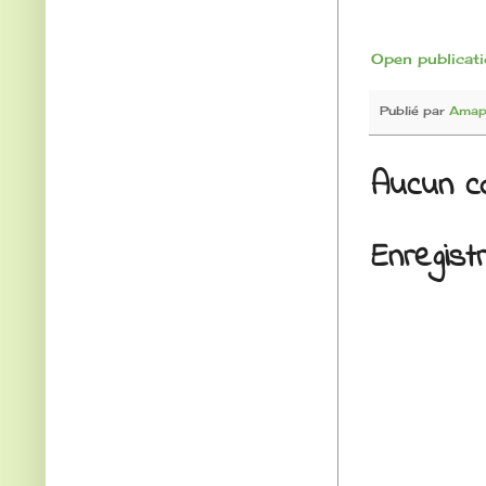
Open publicat
Publié par
Amap-
Aucun c
Enregis