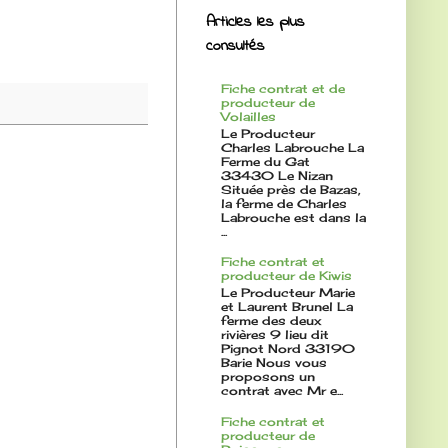
Articles les plus
consultés
Fiche contrat et de
producteur de
Volailles
Le Producteur
Charles Labrouche La
Ferme du Gat
33430 Le Nizan
Située près de Bazas,
la ferme de Charles
Labrouche est dans la
...
Fiche contrat et
producteur de Kiwis
Le Producteur Marie
et Laurent Brunel La
ferme des deux
rivières 9 lieu dit
Pignot Nord 33190
Barie Nous vous
proposons un
contrat avec Mr e...
Fiche contrat et
producteur de