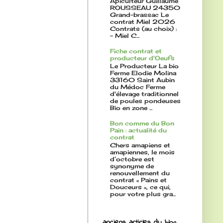
Apiculteur Guillaume
ROUSSEAU 24350
Grand-brassac Le
contrat Miel 2026
Contrats (au choix) :
- Miel C...
Fiche contrat et
producteur d'Oeufs
Le Producteur La bio
Ferme Elodie Molina
33160 Saint Aubin
du Médoc Ferme
d'élevage traditionnel
de poules pondeuses
Bio en zone ...
Bon comme du Bon
Pain : actualité du
contrat
Chers amapiens et
amapiennes, le mois
d’octobre est
synonyme de
renouvellement du
contrat « Pains et
Douceurs », ce qui,
pour votre plus gra...
anciens articles du blog