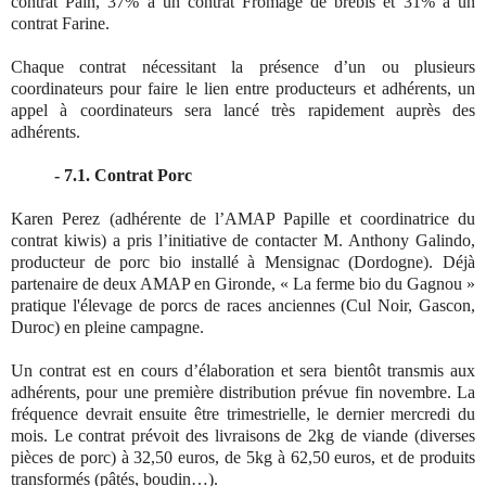
contrat Pain, 37% à un contrat Fromage de brebis et 31% à un
contrat Farine.
Chaque contrat nécessitant la présence d’un ou plusieurs
coordinateurs pour faire le lien entre producteurs et adhérents, un
appel à coordinateurs sera lancé très rapidement auprès des
adhérents.
- 7.1. Contrat Porc
Karen Perez (adhérente de l’AMAP Papille et coordinatrice du
contrat kiwis) a pris l’initiative de contacter M. Anthony Galindo,
producteur de porc bio installé à Mensignac (Dordogne). Déjà
partenaire de deux AMAP en Gironde, « La ferme bio du Gagnou »
pratique l'élevage de porcs de races anciennes (Cul Noir, Gascon,
Duroc) en pleine campagne.
Un contrat est en cours d’élaboration et sera bientôt transmis aux
adhérents, pour une première distribution prévue fin novembre. La
fréquence devrait ensuite être trimestrielle, le dernier mercredi du
mois. Le contrat prévoit des livraisons de 2kg de viande (diverses
pièces de porc) à 32,50 euros, de 5kg à 62,50 euros, et de produits
transformés (pâtés, boudin…).