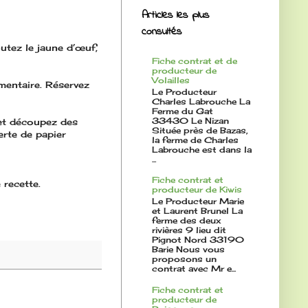
Articles les plus
consultés
outez le jaune d’œuf,
Fiche contrat et de
producteur de
Volailles
mentaire. Réservez
Le Producteur
Charles Labrouche La
Ferme du Gat
33430 Le Nizan
e et découpez des
Située près de Bazas,
erte de papier
la ferme de Charles
Labrouche est dans la
...
Fiche contrat et
 recette.
producteur de Kiwis
Le Producteur Marie
et Laurent Brunel La
ferme des deux
rivières 9 lieu dit
Pignot Nord 33190
Barie Nous vous
proposons un
contrat avec Mr e...
Fiche contrat et
producteur de