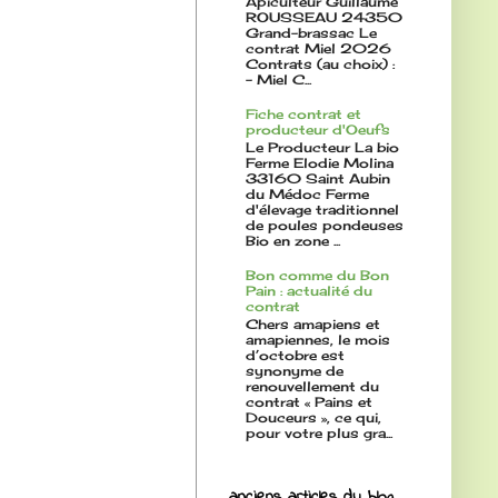
Apiculteur Guillaume
ROUSSEAU 24350
Grand-brassac Le
contrat Miel 2026
Contrats (au choix) :
- Miel C...
Fiche contrat et
producteur d'Oeufs
Le Producteur La bio
Ferme Elodie Molina
33160 Saint Aubin
du Médoc Ferme
d'élevage traditionnel
de poules pondeuses
Bio en zone ...
Bon comme du Bon
Pain : actualité du
contrat
Chers amapiens et
amapiennes, le mois
d’octobre est
synonyme de
renouvellement du
contrat « Pains et
Douceurs », ce qui,
pour votre plus gra...
anciens articles du blog