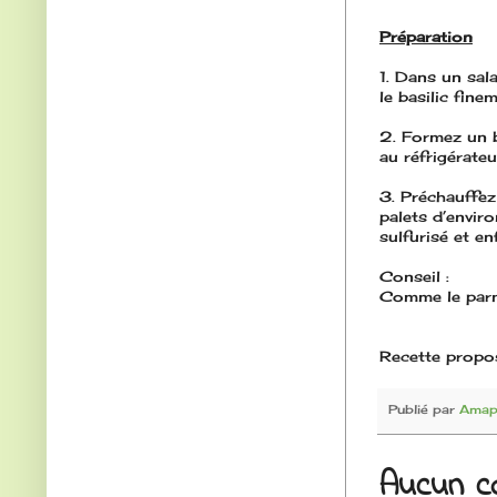
Préparation
1. Dans un sala
le basilic fine
2. Formez un b
au réfrigérate
3. Préchauffez 
palets d’envir
sulfurisé et en
Conseil :
Comme le parme
Recette propo
Publié par
Amap-
Aucun c