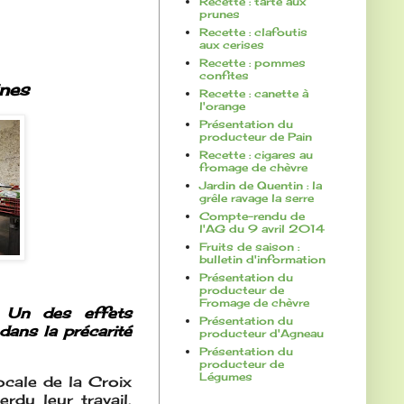
Recette : tarte aux
prunes
Recette : clafoutis
aux cerises
Recette : pommes
confites
ines
Recette : canette à
l'orange
Présentation du
producteur de Pain
Recette : cigares au
fromage de chèvre
Jardin de Quentin : la
grêle ravage la serre
Compte-rendu de
l'AG du 9 avril 2014
Fruits de saison :
bulletin d'information
Présentation du
producteur de
Fromage de chèvre
. Un des effets
Présentation du
dans la précarité
producteur d'Agneau
Présentation du
producteur de
Légumes
ocale de la Croix
du leur travail,