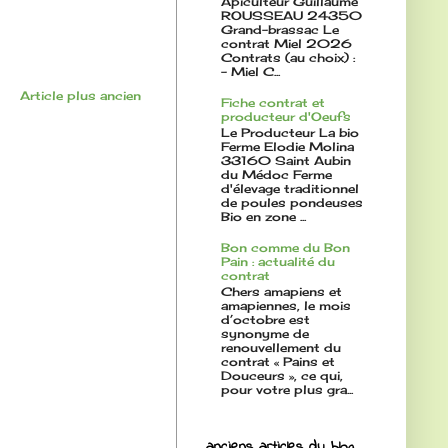
Apiculteur Guillaume
ROUSSEAU 24350
Grand-brassac Le
contrat Miel 2026
Contrats (au choix) :
- Miel C...
Article plus ancien
Fiche contrat et
producteur d'Oeufs
Le Producteur La bio
Ferme Elodie Molina
33160 Saint Aubin
du Médoc Ferme
d'élevage traditionnel
de poules pondeuses
Bio en zone ...
Bon comme du Bon
Pain : actualité du
contrat
Chers amapiens et
amapiennes, le mois
d’octobre est
synonyme de
renouvellement du
contrat « Pains et
Douceurs », ce qui,
pour votre plus gra...
anciens articles du blog