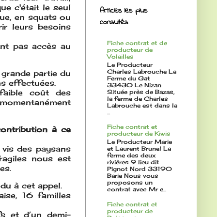
e c'était le seul
Articles les plus
 rue, en squats ou
consultés
rir leurs besoins
Fiche contrat et de
ont pas accès au
producteur de
Volailles
Le Producteur
Charles Labrouche La
grande partie du
Ferme du Gat
ns effectuées.
33430 Le Nizan
 faible coût des
Située près de Bazas,
la ferme de Charles
t momentanément
Labrouche est dans la
...
Fiche contrat et
ontribution à ce
producteur de Kiwis
Le Producteur Marie
 vis des paysans
et Laurent Brunel La
ferme des deux
ragiles nous est
rivières 9 lieu dit
es.
Pignot Nord 33190
Barie Nous vous
proposons un
du à cet appel.
contrat avec Mr e...
aise, 16 familles
Fiche contrat et
producteur de
fs et d’un demi-