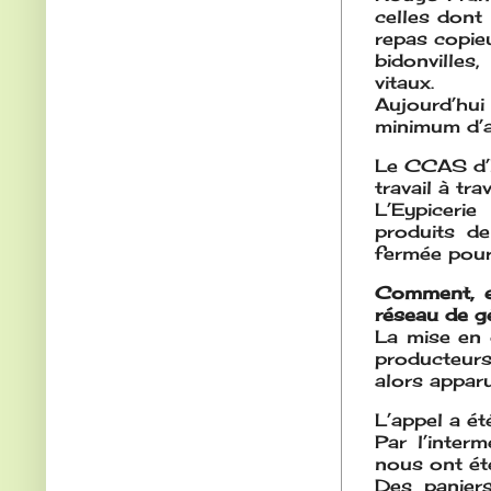
celles dont 
repas copieu
bidonvilles
vitaux.
Aujourd’hui
minimum d’a
Le CCAS d’E
travail à tr
L’Eypicerie
produits d
fermée pour 
Comment, e
réseau de g
La mise en 
producteurs
alors apparu
L’appel a é
Par l’inter
nous ont ét
Des paniers