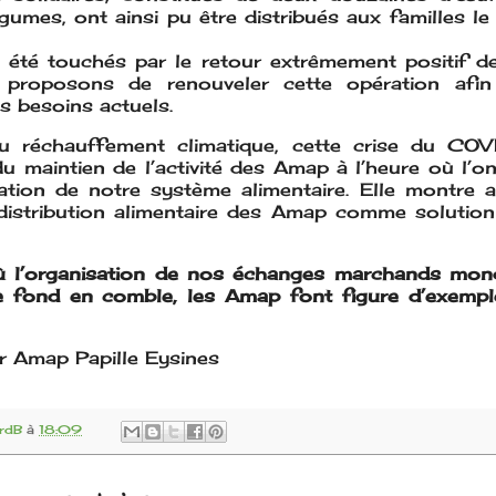
gumes, ont ainsi pu être distribués aux familles le
été touchés par le retour extrêmement positif de 
proposons de renouveler cette opération afi
s besoins actuels.
du réchauffement climatique, cette crise du CO
du maintien de l’activité des Amap à l’heure où l’o
sation de notre système alimentaire. Elle montre 
istribution alimentaire des Amap comme solution r
ù l’organisation de nos échanges marchands mondi
 fond en comble, les Amap font figure d’exempl
ur Amap Papille Eysines
rdB
à
18:09