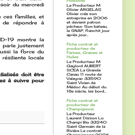
Poissons
 soir du mercredi
Le Producteur M
Olivier ARGELAS
Olivier crée son
ces familles, et
entreprise en 2006
n de répondre à
et devient patron
pêcheur. Son bateau,
le SNAP, franchit jour
après jour...
VID-19 montre la
Fiche contrat et
n parle justement
producteur de
aussi la force du
Farines, Graines et
Huiles
ésiliente locale
Le Producteur M
Gaylord AUBERT
SCEA La Grande
alisés doit être
Canau 11 route de
Valeyrac 33590
es à suivre pour
Saint Vivien de
Médoc Au début du
18e siècle, les bord...
Fiche contrat et
producteur de
Champignons
Le Producteur
Laurent Disson Lo
Champi Bio 33240
Saint Germain de la
Rivière Le contrat
Champignons 2026