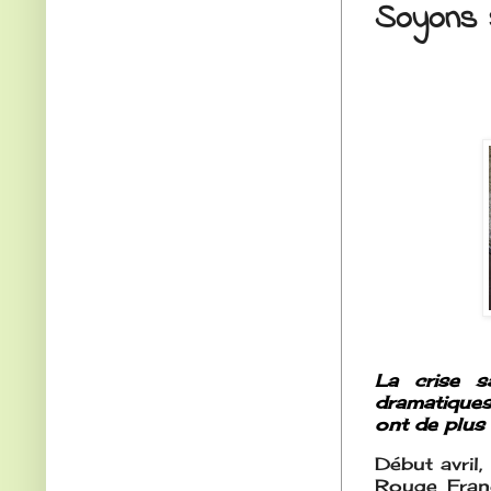
Soyons s
La crise s
dramatiques
ont de plus 
Début avril,
Rouge Franç