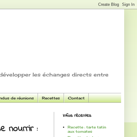
développer les échanges directs entre
dus de réunions
Recettes
Contact
Infos récentes
e nourrir :
Recette : tarte tatin
aux tomates