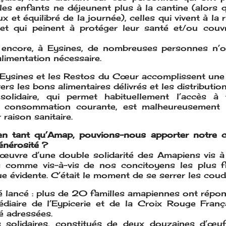
les enfants ne déjeunent plus à la cantine (alors qu
x et équilibré de la journée), celles qui vivent à la
, et qui peinent à protéger leur santé et/ou couv
 encore, à Eysines, de nombreuses personnes n’
limentation nécessaire.
ysines et les Restos du Cœur accomplissent une 
avers les bons alimentaires délivrés et les distributio
 solidaire, qui permet habituellement l’accès à
e consommation courante, est malheureusemen
raison sanitaire.
n tant qu’Amap, pouvions-nous apporter notre c
énérosité ?
œuvre d’une double solidarité des Amapiens vis à
 comme vis-à-vis de nos concitoyens les plus f
e évidente. C’était le moment de se serrer les coud
té lancé : plus de 20 familles amapiennes ont répon
médiaire de l’Eypicerie et de la Croix Rouge Franç
é adressées.
 solidaires, constitués de deux douzaines d’œu